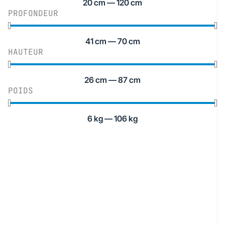
20
cm
—
120
cm
PROFONDEUR
41
cm
—
70
cm
HAUTEUR
26
cm
—
87
cm
POIDS
6
kg
—
106
kg