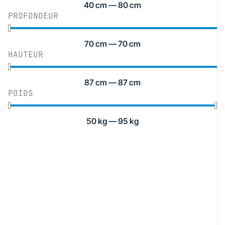
40
cm
—
80
cm
PROFONDEUR
70
cm
—
70
cm
HAUTEUR
87
cm
—
87
cm
POIDS
50
kg
—
95
kg