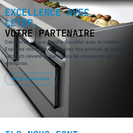
EXCELLENCE AVEC
LETOP,
VOTRE PARTENAIRE
Découvrez ce que signifie travailler avec le meilleur.
Explorez notre site, découvrez nos produits et laissez
Letop.ch devenir le partenaire de croissance de votre
entreprise.
Rejoignez-nous