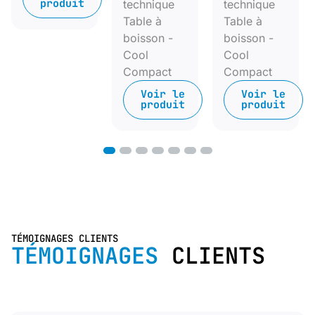
produit
technique
technique
Table à
Table à
boisson -
boisson -
Cool
Cool
Compact
Compact
Voir le
Voir le
produit
produit
1
2
3
4
5
6
7
TÉMOIGNAGES CLIENTS
TÉMOIGNAGES
CLIENTS