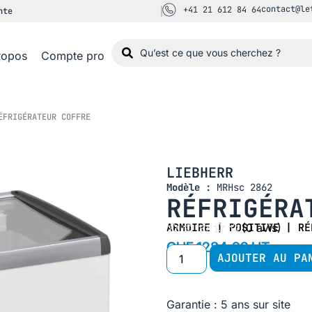
contact@le
+41 21 612 84 64
nte
ropos
Compte pro
FRIGÉRATEUR COFFRE
LIEBHERR
Modèle :
MRHsc 2862
RÉFRIGÉRA
ARMOIRE
|
POSITIVE
(
0
avis)
|
RÉ
CHF 1284,92 HT
AJOUTER AU PA
Garantie : 5 ans sur site