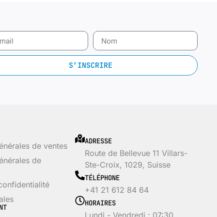
S’INSCRIRE
ADRESSE
énérales de ventes
Route de Bellevue 11 Villars-
énérales de
Ste-Croix, 1029, Suisse
TÉLÉPHONE
confidentialité
+41 21 612 84 64
ales
HORAIRES
NT
Lundi - Vendredi : 07:30