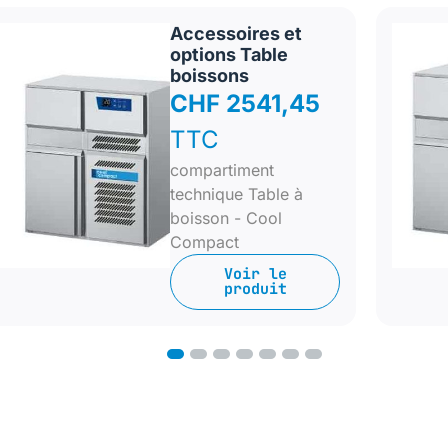
Accessoires et
options Table
boissons
CHF 2541,45
TTC
compartiment
technique Table à
boisson - Cool
Compact
Voir le
produit
1
2
3
4
5
6
7