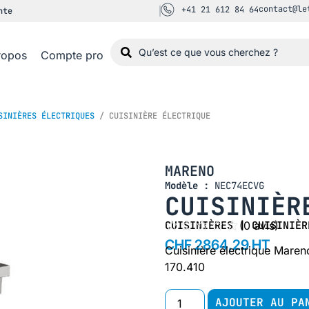
contact@le
+41 21 612 84 64
nte
ropos
Compte pro
SINIÈRES ÉLECTRIQUES
/ CUISINIÈRE ÉLECTRIQUE
MARENO
Modèle :
NEC74ECVG
CUISINIÈR
CUISINIÈRES
|
(
0
avis)
CUISINIÈR
CHF 2864,29 HT
Cuisinière électrique Mare
170.410
AJOUTER AU PA