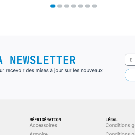
1
2
3
4
5
6
7
 NEWSLETTER
r recevoir des mises à jour sur les nouveaux
RÉFRIGÉRATION
LÉGAL
Accessoires
Conditions g
Armoire
Conditions g